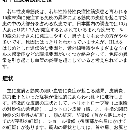
若年性皮膚筋炎は、若年性特発性炎症性筋疾患と言われる
16歳未満に発症する免疫の異常による筋肉の炎症を起こす疾
患の中の大部分を占める疾患です。日本国内の調査では10万
人あたり約1.7人が発症するとされているまれな疾患で、5-
10歳のお子さんに発症しやすく、男子よりも女子の方がやや
多いです。原因ははっきりとわかっていませんが、HLAを
はじめとした遺伝的な要因と、紫外線曝露やさまざまなウイ
ルス感染症などの環境要因がいくつか絡み合って、免疫の異
常を引き起こし血管の炎症を起こしていると考えられていま
す。
症状
主に皮膚と筋肉の細い血管に炎症が起こる結果、皮膚炎、
筋力低下といった症状が慢性的にあらわれ徐々に進行しま
す。特徴的な皮膚の症状として、ヘリオトロープ疹（上眼瞼
の対称性の紫色疹）、ゴットロン皮疹（膝、肘、手指の関節
伸側の対称性の紅斑）、頬の紅斑、V徴候（首から胸にかけ
てのV字型の紅斑）、ショール徴候（後頸部から肩にかけて
の紅斑）があります。筋肉の症状としては、首や肩、お尻と