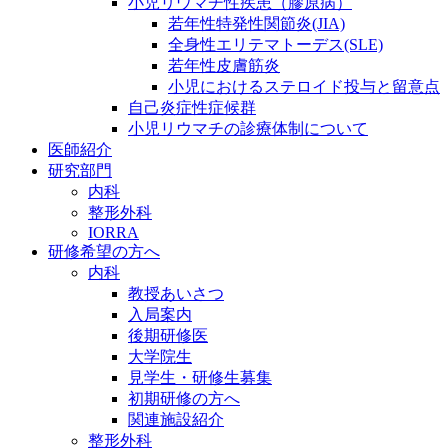
小児リウマチ性疾患（膠原病）
若年性特発性関節炎(JIA)
全身性エリテマトーデス(SLE)
若年性皮膚筋炎
小児におけるステロイド投与と留意点
自己炎症性症候群
小児リウマチの診療体制について
医師紹介
研究部門
内科
整形外科
IORRA
研修希望の方へ
内科
教授あいさつ
入局案内
後期研修医
大学院生
見学生・研修生募集
初期研修の方へ
関連施設紹介
整形外科