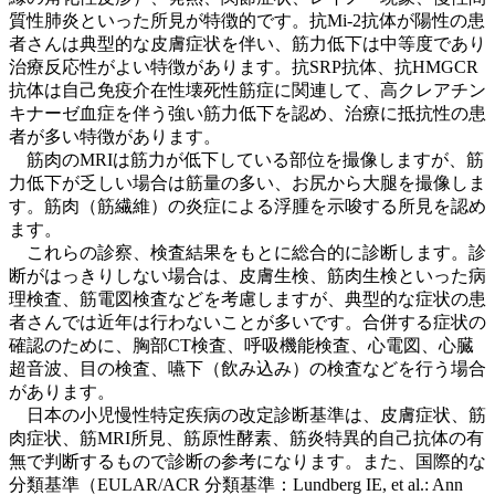
質性肺炎といった所見が特徴的です。抗Mi-2抗体が陽性の患
者さんは典型的な皮膚症状を伴い、筋力低下は中等度であり
治療反応性がよい特徴があります。抗SRP抗体、抗HMGCR
抗体は自己免疫介在性壊死性筋症に関連して、高クレアチン
キナーゼ血症を伴う強い筋力低下を認め、治療に抵抗性の患
者が多い特徴があります。
筋肉のMRIは筋力が低下している部位を撮像しますが、筋
力低下が乏しい場合は筋量の多い、お尻から大腿を撮像しま
す。筋肉（筋繊維）の炎症による浮腫を示唆する所見を認め
ます。
これらの診察、検査結果をもとに総合的に診断します。診
断がはっきりしない場合は、皮膚生検、筋肉生検といった病
理検査、筋電図検査などを考慮しますが、典型的な症状の患
者さんでは近年は行わないことが多いです。合併する症状の
確認のために、胸部CT検査、呼吸機能検査、心電図、心臓
超音波、目の検査、嚥下（飲み込み）の検査などを行う場合
があります。
日本の小児慢性特定疾病の改定診断基準は、皮膚症状、筋
肉症状、筋MRI所見、筋原性酵素、筋炎特異的自己抗体の有
無で判断するもので診断の参考になります。また、国際的な
分類基準（EULAR/ACR 分類基準：Lundberg IE, et al.: Ann