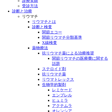
診療実績
受診方法
診断と治療
リウマチ
リウマチとは
診断と検査
関節エコー
関節リウマチ分類基準
X線検査
薬物療法
抗リウマチ薬による治療推奨
関節リウマチの医療費に関する
話題
ステロイド剤
抗リウマチ薬
リウマトレックス
生物学的製剤
レミケード
エンブレル
ヒュミラ
アクテムラ
オレンシア