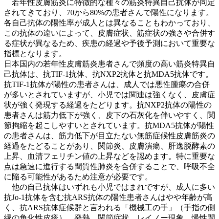
若年性皮膚筋炎に特徴的な種々の筋炎特異自己抗体が同定
されてきており、70から80%の患者さんで陽性になります。
各自己抗体の陽性率が成人とは異なることもわかっており、
この抗体の違いによって、皮膚症状、筋症状の強さや合併す
る症状が異なるため、疾患の経過や予後予測において重要な
指標となります。
日本国内の若年性皮膚筋炎患者さんで頻度の高い筋炎特異自
己抗体は、抗TIF-1抗体、抗NXP2抗体と抗MDA5抗体です。
抗TIF-1抗体が陽性の患者さんは、成人では悪性腫瘍の合併
が多いとされていますが、小児では関連は強くなく、皮膚症
状が強く発現する経過をたどります。抗NXP2抗体の陽性の
患者さんは筋力低下が強く、皮下の石灰化を伴いやすく、関
節拘縮を起こしやすいとされています。抗MDA5抗体が陽性
の患者さんは、筋力低下が目立たない無筋症候性皮膚筋炎の
経過をたどることがあり、関節炎、皮膚潰瘍、肝逸脱酵素の
上昇、血清フェリチン値の上昇などを認めます。特に重要な
点は急速に進行する間質性肺炎を合併することで、呼吸不全
に陥る可能性があるため注意が必要です。
他の自己抗体はいずれも小児ではまれですが、成人に多い
抗Jo-1抗体を含む抗ARS抗体の陽性患者さんはやや年齢が高
く、抗ARS抗体症候群と言われる「機械工の手」（手指の側
縁の角化性皮疹）、発熱、関節症状、レイノー現象、慢性間