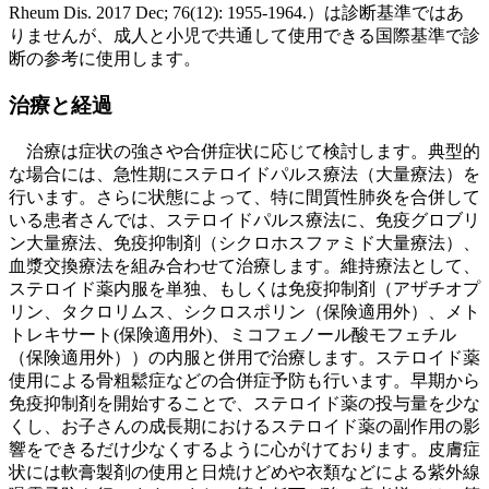
Rheum Dis. 2017 Dec; 76(12): 1955-1964.）は診断基準ではあ
りませんが、成人と小児で共通して使用できる国際基準で診
断の参考に使用します。
治療と経過
治療は症状の強さや合併症状に応じて検討します。典型的
な場合には、急性期にステロイドパルス療法（大量療法）を
行います。さらに状態によって、特に間質性肺炎を合併して
いる患者さんでは、ステロイドパルス療法に、免疫グロブリ
ン大量療法、免疫抑制剤（シクロホスファミド大量療法）、
血漿交換療法を組み合わせて治療します。維持療法として、
ステロイド薬内服を単独、もしくは免疫抑制剤（アザチオプ
リン、タクロリムス、シクロスポリン（保険適用外）、メト
トレキサート(保険適用外)、ミコフェノール酸モフェチル
（保険適用外））の内服と併用で治療します。ステロイド薬
使用による骨粗鬆症などの合併症予防も行います。早期から
免疫抑制剤を開始することで、ステロイド薬の投与量を少な
くし、お子さんの成長期におけるステロイド薬の副作用の影
響をできるだけ少なくするように心がけております。皮膚症
状には軟膏製剤の使用と日焼けどめや衣類などによる紫外線