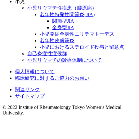
小児
小児リウマチ性疾患（膠原病）
若年性特発性関節炎(JIA)
関節型JIA
全身型JIA
小児発症全身性エリテマトーデス
若年性皮膚筋炎
小児におけるステロイド投与と留意点
自己炎症性症候群
小児リウマチの診療体制について
個人情報について
臨床研究に対するご協力のお願い
関連リンク
サイトマップ
© 2022 Institue of Rheumatolongy Tokyo Women’s Medical
University.