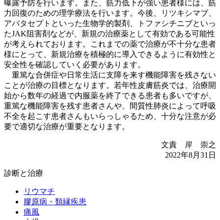
曝露予防を行います。また、筋力低下が強い患者様には、筋
力回復のための理学療法を行います。今後、リツキシマブ、
アバタセプトといった生物学的製剤、トファシチニブといっ
たJAK阻害剤などが、新規の治療薬として有効である可能性
が考えられております。これまでの薬で治療が不十分な患者
様にとって、新規治療を積極的に導入できるように有効性と
安全性を確認していく必要があります。
重篤な合併症や日常生活に支障を来す機能障害を残さない
ことが治療の目標となります。若年性皮膚筋炎では、治療開
始から数年の経過で内服薬を終了できる患者も多いですが、
重篤な機能障害を残す患者さんや、間質性肺炎によって呼吸
不全を起こす患者さんもいらっしゃるため、十分な注意が必
要で適切な治療が重要となります。
文責 岸 崇之
2022年8月31日
診断と治療
リウマチ
膠原病・類縁疾患
痛風