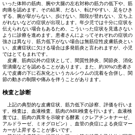
いった体幹の筋肉、腕や大腿の左右対称の筋力の低下や、筋
肉痛を認めます。その結果、だるい、転びやすい、足をひき
ずる、腕が挙がらない、歩けない、階段が登れない、立ち上
がれないなどの症状が出現します。年少児では十分に症状を
伝えられない場合もあるため、こういった症状を見逃さない
ように診療を進めます。患者さんによってそれぞれの症状の
強さは異なり、筋力低下がない場合は無筋症性皮膚筋炎とい
い、皮膚症状に欠ける場合は多発筋炎と言われますが、小児
ではとてもまれです。
皮膚、筋肉以外の症状として、間質性肺炎、関節炎、消化
管潰瘍などを認めることがあります。また、約30%の患者さ
んで皮膚の下に石灰化というカルシウムの沈着を合併し、関
節の動きの制限や痛みを伴うことがあります。
検査と診断
上記の典型的な皮膚症状、筋力低下の診察、評価を行いま
す。検査は、血液検査、筋肉のMRI検査を行います。血液検
査では、筋肉の異常を示唆する酵素（クレアチンキナーゼ、
アルドラーゼ、ミオグロビン）、血管の炎症による炎症マー
カーが上昇することが多いです。