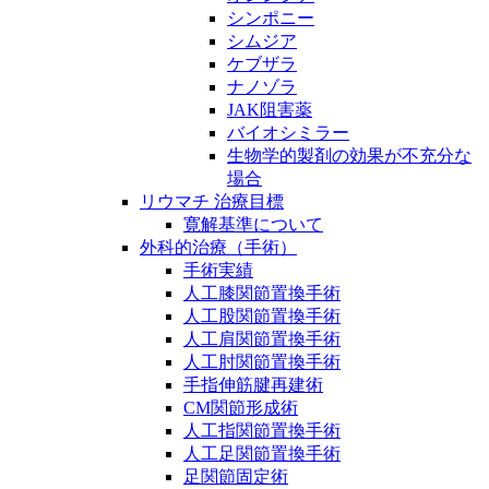
シンポニー
シムジア
ケブザラ
ナノゾラ
JAK阻害薬
バイオシミラー
生物学的製剤の効果が不充分な
場合
リウマチ 治療目標
寛解基準について
外科的治療（手術）
手術実績
人工膝関節置換手術
人工股関節置換手術
人工肩関節置換手術
人工肘関節置換手術
手指伸筋腱再建術
CM関節形成術
人工指関節置換手術
人工足関節置換手術
足関節固定術