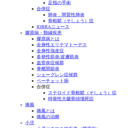
足指の手術
合併症
肺炎，間質性肺炎
骨粗鬆（そしょう）症
IORRAニュース
膠原病・類縁疾患
膠原病とは
全身性エリテマトーデス
全身性強皮症
多発性筋炎/皮膚筋炎
血管炎症候群
脊椎関節炎
シェーグレン症候群
ベーチェット病
合併症
ステロイド骨粗鬆（そしょう）症
特発性大腿骨頭壊死症
痛風
痛風とは
痛風の治療
小児