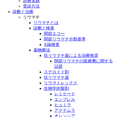
診療実績
受診方法
診断と治療
リウマチ
リウマチとは
診断と検査
関節エコー
関節リウマチ分類基準
X線検査
薬物療法
抗リウマチ薬による治療推奨
関節リウマチの医療費に関する
話題
ステロイド剤
抗リウマチ薬
リウマトレックス
生物学的製剤
レミケード
エンブレル
ヒュミラ
アクテムラ
オレンシア