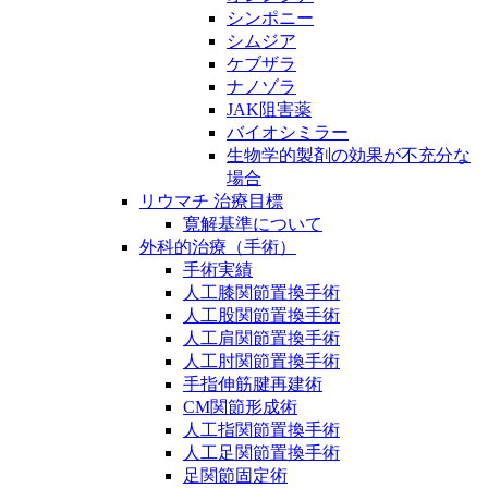
シンポニー
シムジア
ケブザラ
ナノゾラ
JAK阻害薬
バイオシミラー
生物学的製剤の効果が不充分な
場合
リウマチ 治療目標
寛解基準について
外科的治療（手術）
手術実績
人工膝関節置換手術
人工股関節置換手術
人工肩関節置換手術
人工肘関節置換手術
手指伸筋腱再建術
CM関節形成術
人工指関節置換手術
人工足関節置換手術
足関節固定術