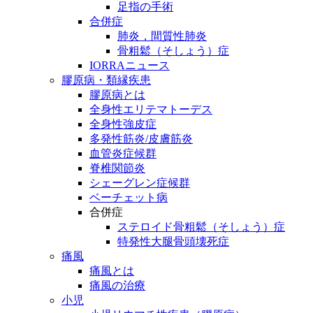
足指の手術
合併症
肺炎，間質性肺炎
骨粗鬆（そしょう）症
IORRAニュース
膠原病・類縁疾患
膠原病とは
全身性エリテマトーデス
全身性強皮症
多発性筋炎/皮膚筋炎
血管炎症候群
脊椎関節炎
シェーグレン症候群
ベーチェット病
合併症
ステロイド骨粗鬆（そしょう）症
特発性大腿骨頭壊死症
痛風
痛風とは
痛風の治療
小児