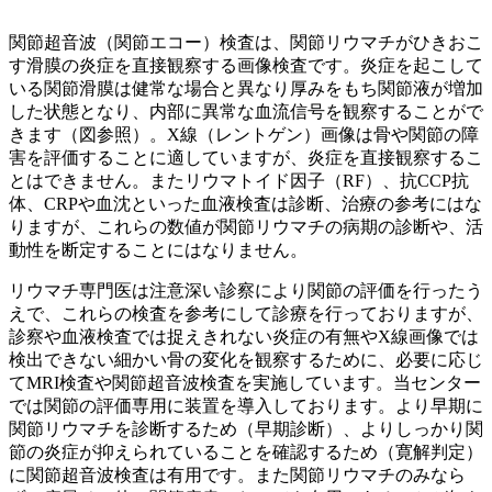
関節超音波（関節エコー）検査は、関節リウマチがひきおこ
す滑膜の炎症を直接観察する画像検査です。炎症を起こして
いる関節滑膜は健常な場合と異なり厚みをもち関節液が増加
した状態となり、内部に異常な血流信号を観察することがで
きます（図参照）。X線（レントゲン）画像は骨や関節の障
害を評価することに適していますが、炎症を直接観察するこ
とはできません。またリウマトイド因子（RF）、抗CCP抗
体、CRPや血沈といった血液検査は診断、治療の参考にはな
りますが、これらの数値が関節リウマチの病期の診断や、活
動性を断定することにはなりません。
リウマチ専門医は注意深い診察により関節の評価を行ったう
えで、これらの検査を参考にして診療を行っておりますが、
診察や血液検査では捉えきれない炎症の有無やX線画像では
検出できない細かい骨の変化を観察するために、必要に応じ
てMRI検査や関節超音波検査を実施しています。当センター
では関節の評価専用に装置を導入しております。より早期に
関節リウマチを診断するため（早期診断）、よりしっかり関
節の炎症が抑えられていることを確認するため（寛解判定）
に関節超音波検査は有用です。また関節リウマチのみなら