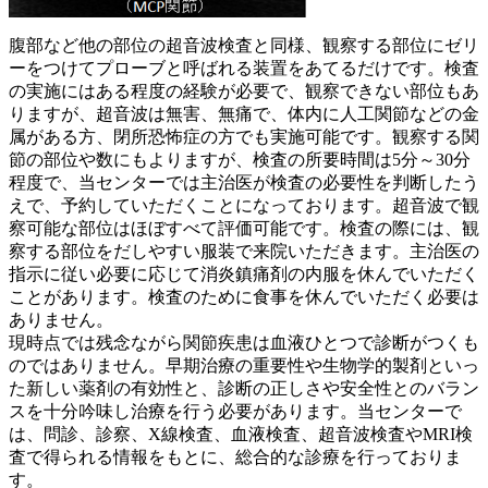
腹部など他の部位の超音波検査と同様、観察する部位にゼリ
ーをつけてプローブと呼ばれる装置をあてるだけです。検査
の実施にはある程度の経験が必要で、観察できない部位もあ
りますが、超音波は無害、無痛で、体内に人工関節などの金
属がある方、閉所恐怖症の方でも実施可能です。観察する関
節の部位や数にもよりますが、検査の所要時間は5分～30分
程度で、当センターでは主治医が検査の必要性を判断したう
えで、予約していただくことになっております。超音波で観
察可能な部位はほぼすべて評価可能です。検査の際には、観
察する部位をだしやすい服装で来院いただきます。主治医の
指示に従い必要に応じて消炎鎮痛剤の内服を休んでいただく
ことがあります。検査のために食事を休んでいただく必要は
ありません。
現時点では残念ながら関節疾患は血液ひとつで診断がつくも
のではありません。早期治療の重要性や生物学的製剤といっ
た新しい薬剤の有効性と、診断の正しさや安全性とのバラン
スを十分吟味し治療を行う必要があります。当センターで
は、問診、診察、X線検査、血液検査、超音波検査やMRI検
査で得られる情報をもとに、総合的な診療を行っておりま
す。