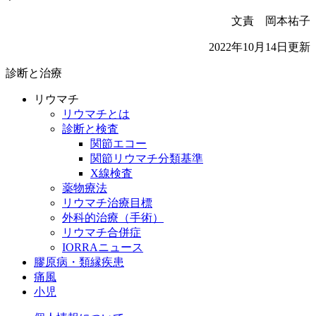
文責 岡本祐子
2022年10月14日更新
診断と治療
リウマチ
リウマチとは
診断と検査
関節エコー
関節リウマチ分類基準
X線検査
薬物療法
リウマチ治療目標
外科的治療（手術）
リウマチ合併症
IORRAニュース
膠原病・類縁疾患
痛風
小児