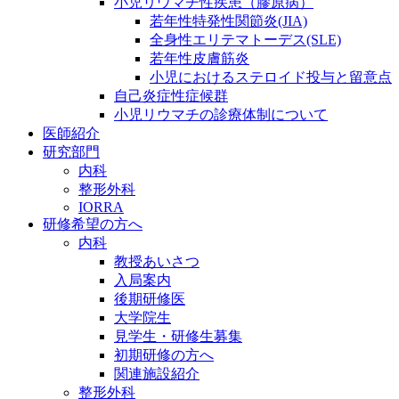
小児リウマチ性疾患（膠原病）
若年性特発性関節炎(JIA)
全身性エリテマトーデス(SLE)
若年性皮膚筋炎
小児におけるステロイド投与と留意点
自己炎症性症候群
小児リウマチの診療体制について
医師紹介
研究部門
内科
整形外科
IORRA
研修希望の方へ
内科
教授あいさつ
入局案内
後期研修医
大学院生
見学生・研修生募集
初期研修の方へ
関連施設紹介
整形外科